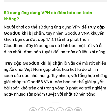
Sử dụng ứng dụng VPN có đảm bảo an toàn
không?
Người chơi có thể sử dụng ứng dụng VPN để
truy cập
Good88 khi bị chặn
, tuy nhiên Good88 VNA khuyến
khích bạn cài đặt app 1.1.1.1 từ nhà phát triển
Cloudflare, đây là công cụ có tính bảo mật tốt và ổn
định nhất, đảm bảo tuyệt đối an toàn dữ liệu khi dùng.
Truy cập Good88 khi bị chặn
là vấn đề mà rất nhiều
người chơi Việt Nam gặp phải, hầu hết là do chính
sách của các nhà mạng. Tuy nhiên, với tổng hợp những
giải pháp từ Good88 VNA, các bạn có thể giải quyết
bài toán khó trên chỉ trong vòng 3 phút và trải nghiệm
ngay những sản phẩm tuyệt vời nhất từ nền tảng.