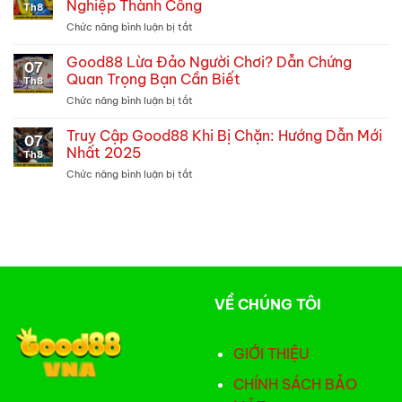
Nghiệp Thành Công
Th8
Hàng
ở
Chức năng bình luận bị tắt
Good88
Khuyến
–
Mãi
Good88 Lừa Đảo Người Chơi? Dẫn Chứng
Gắn
07
Nạp
Kết,
Quan Trọng Bạn Cần Biết
Th8
Đầu
Tin
ở
Chức năng bình luận bị tắt
Good88
Tưởng
Good88
–
Và
Lừa
Truy Cập Good88 Khi Bị Chặn: Hướng Dẫn Mới
Cơ
Bền
07
Đảo
Hội
Nhất 2025
Vững
Th8
Người
Khởi
ở
Chức năng bình luận bị tắt
Chơi?
Nghiệp
Truy
Dẫn
Thành
Cập
Chứng
Công
Good88
Quan
Khi
Trọng
Bị
Bạn
Chặn:
Cần
Hướng
Biết
Dẫn
VỀ CHÚNG TÔI
Mới
Nhất
2025
GIỚI THIỆU
CHÍNH SÁCH BẢO