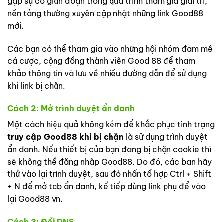
gặp sự cố gián đoạn trong quá trình tham gia giải trí,
nền tảng thường xuyên cập nhật những link Good88
mới.
Các bạn có thể tham gia vào những hội nhóm đam mê
cá cược, cộng đồng thành viên Good 88 để tham
khảo thông tin và lưu về nhiều đường dẫn để sử dụng
khi link bị chặn.
Cách 2: Mở trình duyệt ẩn danh
Một cách hiệu quả không kém để khắc phục tình trạng
truy cập Good88 khi bị chặn
là sử dụng trình duyệt
ẩn danh. Nếu thiết bị của bạn đang bị chặn cookie thì
sẽ không thể đăng nhập Good88. Do đó, các bạn hãy
thử vào lại trình duyệt, sau đó nhấn tổ hợp Ctrl + Shift
+ N để mở tab ẩn danh, kế tiếp dùng link phụ để vào
lại Good88 vn.
Cách 3: Đổi DNS