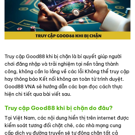
Truy cập Good88 khi bị chặn là bí quyết giúp người
chơi đăng nhập và trải nghiệm tại nền tảng thành
công, không cần lo lắng về các lỗi Không thể truy cập
hay thông báo Kết nối không an toàn từ trình duyệt.
Good88 VNA sẽ hướng dẫn các bạn đọc cách thực
hiện chi tiết qua bài viết sau.
Truy cập Good88 khi bị chặn do đâu?
Tại Việt Nam, các nội dung hiển thị trên internet được
kiểm soát tương đối chặt chẽ, các nhà mạng cung
cấp dịch vụ đường truyền sẽ tự động chặn tất cả