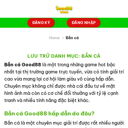
Bỏ
qua
nội
ĐĂNG KÝ
ĐĂNG NHẬP
dung
Home
»
Bắn cá
LƯU TRỮ DANH MỤC:
BẮN CÁ
Bắn cá Good88
là một trong những game hot bậc
nhất tại thị trường game trực tuyến, vừa có tính giải trí
cao vừa mang lại cơ hội làm giàu vô cùng hấp dẫn.
Chuyên mục không chỉ được nhà cái đầu tư về mặt
hình ảnh mà còn có cơ chế đổi thưởng với tỷ lệ cạnh
tranh và nhiều tính năng đặc biệt khác.
Bắn cá Good88 hấp dẫn do đâu?
Bắn cá là một chuyên mục giải trí được rất nhiều người