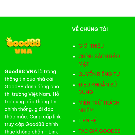
Good88
Quan
Khi
Trọng
Bị
Bạn
Chặn:
Cần
Hướng
Biết
Dẫn
VỀ CHÚNG TÔI
Mới
Nhất
2025
GIỚI THIỆU
CHÍNH SÁCH BẢO
MẬT
Good88 VNA
là trang
QUYỀN RIÊNG TƯ
thông tin của nhà cái
ĐIỀU KHOẢN SỬ
Good88 dành riêng cho
DỤNG
thị trường Việt Nam. Hỗ
trợ cung cấp thông tin
MIỄN TRỪ TRÁCH
chính thống, giải đáp
NHIỆM
thắc mắc. Cung cấp link
LIÊN HỆ
truy cập Good88 chính
TÁC GIẢ GOOD88
thức không chặn - Link