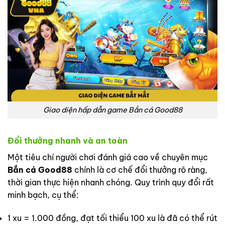
Giao diện hấp dẫn game Bắn cá Good88
Đổi thưởng nhanh và an toàn
Một tiêu chí người chơi đánh giá cao về chuyên mục
Bắn cá Good88
chính là cơ chế đổi thưởng rõ ràng,
thời gian thực hiện nhanh chóng. Quy trình quy đổi rất
minh bạch, cụ thể:
1 xu = 1.000 đồng, đạt tối thiểu 100 xu là đã có thể rút