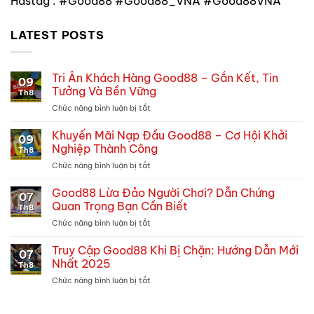
Hastag : #Good88 #Good88_VNA #Good88VNA
LATEST POSTS
Tri Ân Khách Hàng Good88 – Gắn Kết, Tin
09
Tưởng Và Bền Vững
Th8
ở
Chức năng bình luận bị tắt
Tri
Ân
Khuyến Mãi Nạp Đầu Good88 – Cơ Hội Khởi
09
Khách
Nghiệp Thành Công
Th8
Hàng
ở
Chức năng bình luận bị tắt
Good88
Khuyến
–
Mãi
Good88 Lừa Đảo Người Chơi? Dẫn Chứng
Gắn
07
Nạp
Kết,
Quan Trọng Bạn Cần Biết
Th8
Đầu
Tin
ở
Chức năng bình luận bị tắt
Good88
Tưởng
Good88
–
Và
Lừa
Truy Cập Good88 Khi Bị Chặn: Hướng Dẫn Mới
Cơ
Bền
07
Đảo
Hội
Nhất 2025
Vững
Th8
Người
Khởi
ở
Chức năng bình luận bị tắt
Chơi?
Nghiệp
Truy
Dẫn
Thành
Cập
Chứng
Công