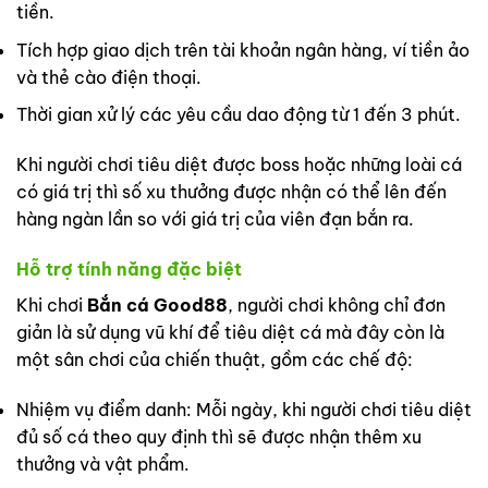
tiền.
Tích hợp giao dịch trên tài khoản ngân hàng, ví tiền ảo
và thẻ cào điện thoại.
Thời gian xử lý các yêu cầu dao động từ 1 đến 3 phút.
Khi người chơi tiêu diệt được boss hoặc những loài cá
có giá trị thì số xu thưởng được nhận có thể lên đến
hàng ngàn lần so với giá trị của viên đạn bắn ra.
Hỗ trợ tính năng đặc biệt
Khi chơi
Bắn cá Good88
, người chơi không chỉ đơn
giản là sử dụng vũ khí để tiêu diệt cá mà đây còn là
một sân chơi của chiến thuật, gồm các chế độ:
Nhiệm vụ điểm danh: Mỗi ngày, khi người chơi tiêu diệt
đủ số cá theo quy định thì sẽ được nhận thêm xu
thưởng và vật phẩm.