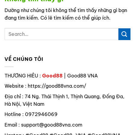
Dường như chúng tôi không thể tìm thấy những gì bạn
đang tìm kiếm. Có lẽ tìm kiếm có thể giúp ích.
VỀ CHÚNG TÔI
THƯƠNG HIÊU :
Good88
| Good88 VNA
Website : https://good88vna.com/
Địa chỉ : 74 Ng. Thái Thịnh 1, Thịnh Quang, Đống Đa,
Hà Nội, Việt Nam
Hotline : 0972946069
Email :
support@good88vna.com