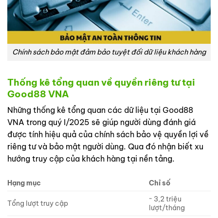
Chính sách bảo mật đảm bảo tuyệt đối dữ liệu khách hàng
Thống kê tổng quan về quyền riêng tư tại
Good88 VNA
Những thống kê tổng quan các dữ liệu tại Good88
VNA trong quý I/2025 sẽ giúp người dùng đánh giá
được tính hiệu quả của chính sách bảo vệ quyền lợi về
riêng tư và bảo mật người dùng. Qua đó nhận biết xu
hướng truy cập của khách hàng tại nền tảng.
Hạng mục
Chỉ số
~ 3,2 triệu
Tổng lượt truy cập
lượt/tháng