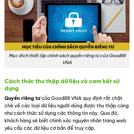
Mục đích thiết lập chính sách quyền riêng tư của Good88
VNA
Cách thức thu thập dữ liệu và cam kết sử
dụng
Quyền riêng
tư
của Good88 VNA quy định rất chặt
chẽ về các loại dữ liệu người dùng được thu thập cũng
như cách thức sử dụng các thông tin này. Qua đó,
khách hàng sẽ biết chính xác nguyên nhân trang web
yêu cầu các dữ liệu cơ bản để truy cập.