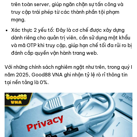
trên toàn server, giúp ngăn chặn sự tấn công và
truy cập trái phép từ các thành phần tội phạm
mạng.
Xác thực 2 yếu tố: Đây là cơ chế được xây dựng
dành riêng cho quản trị viên, cần sử dụng mật khẩu
và mã OTP khi truy cập, giúp hạn chế tối đa rủi ro bị
đánh cắp quyền vận hành trang web.
Với những chính sách nghiêm ngặt như trên, trong quý I
năm 2025, Good88 VNA ghi nhận tỷ lệ rò rỉ thông tin
tại nền tảng là 0%.