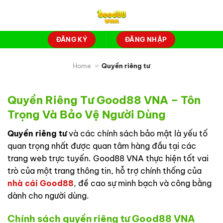
Bỏ
qua
nội
ĐĂNG KÝ
ĐĂNG NHẬP
dung
Home
»
Quyền riêng tư
Quyền Riêng Tư Good88 VNA – Tôn
Trọng Và Bảo Vệ Người Dùng
Quyền riêng tư
và các chính sách bảo mật là yếu tố
quan trọng nhất được quan tâm hàng đầu tại các
trang web trực tuyến. Good88 VNA thực hiện tốt vai
trò của một trang thông tin, hỗ trợ chính thống của
nhà cái Good88
, đề cao sự minh bạch và công bằng
dành cho người dùng.
Chính sách quyền riêng tư Good88 VNA