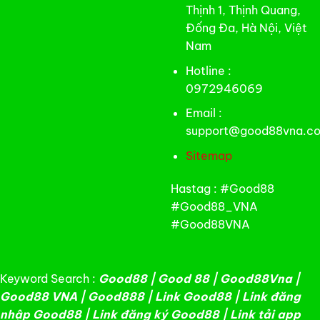
Thịnh 1, Thịnh Quang,
Đống Đa, Hà Nội, Việt
Nam
Hotline :
0972946069
Email :
support@good88vna.c
Sitemap
Hastag : #Good88
#Good88_VNA
#Good88VNA
Keyword Search :
Good88 | Good 88 | Good88Vna |
Good88 VNA | Good888 | Link Good88 | Link đăng
nhập Good88 | Link đăng ký Good88 | Link tải app