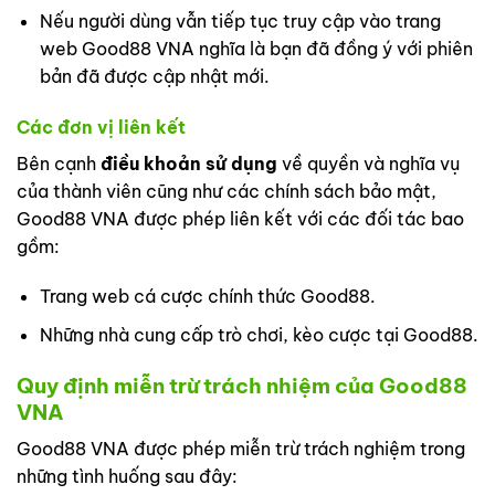
Nếu người dùng vẫn tiếp tục truy cập vào trang
web Good88 VNA nghĩa là bạn đã đồng ý với phiên
bản đã được cập nhật mới.
Các đơn vị liên kết
Bên cạnh
điều khoản sử dụng
về quyền và nghĩa vụ
của thành viên cũng như các chính sách bảo mật,
Good88 VNA được phép liên kết với các đối tác bao
gồm:
Trang web cá cược chính thức Good88.
Những nhà cung cấp trò chơi, kèo cược tại Good88.
Quy định miễn trừ trách nhiệm của Good88
VNA
Good88 VNA được phép miễn trừ trách nghiệm trong
những tình huống sau đây: