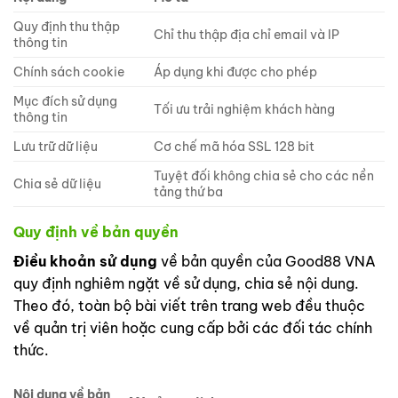
Quy định thu thập
Chỉ thu thập địa chỉ email và IP
thông tin
Chính sách cookie
Áp dụng khi được cho phép
Mục đích sử dụng
Tối ưu trải nghiệm khách hàng
thông tin
Lưu trữ dữ liệu
Cơ chế mã hóa SSL 128 bit
Tuyệt đối không chia sẻ cho các nền
Chia sẻ dữ liệu
tảng thứ ba
Quy định về bản quyền
Điều khoản sử dụng
về bản quyền của Good88 VNA
quy định nghiêm ngặt về sử dụng, chia sẻ nội dung.
Theo đó, toàn bộ bài viết trên trang web đều thuộc
về quản trị viên hoặc cung cấp bởi các đối tác chính
thức.
Nội dung về bản