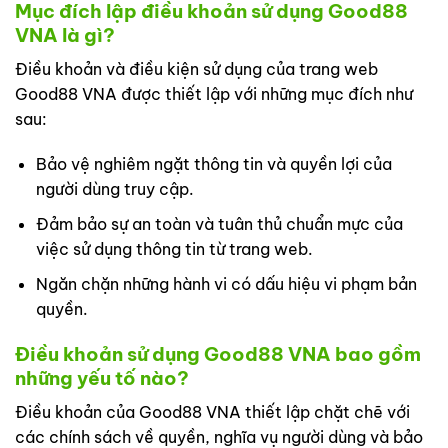
Mục đích lập điều khoản sử dụng Good88
VNA là gì?
Điều khoản và điều kiện sử dụng của trang web
Good88 VNA được thiết lập với những mục đích như
sau:
Bảo vệ nghiêm ngặt thông tin và quyền lợi của
người dùng truy cập.
Đảm bảo sự an toàn và tuân thủ chuẩn mực của
việc sử dụng thông tin từ trang web.
Ngăn chặn những hành vi có dấu hiệu vi phạm bản
quyền.
Điều khoản sử dụng Good88 VNA bao gồm
những yếu tố nào?
Điều khoản của Good88 VNA thiết lập chặt chẽ với
các chính sách về quyền, nghĩa vụ người dùng và bảo