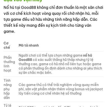
Nổ hũ tại Good88 không chỉ đơn thuần là một sân chơi
với cơ chế kích hoạt vòng quay rồi chờ nhận hũ, mỗi
tựa game đều sở hữu những tính năng hấp dẫn. Các
thiết kế này mang đến sự kịch tính cho từng ván
game.
Cơ
Mô tả nhanh
chế
Người chơi có thể lựa chọn những game
nổ hũ
Phần
Good88
có xác suất thắng hũ thấp nhưng tỷ lệ
thưởng
thưởng cao, game có hũ nhỏ nổ liên tục hoặc game
linh
có phần thưởng ổn định dành cho những ai yêu thích
hoạt
sự ăn chắc mặc bền.
Tính
năng
Các game thủ có thể trải nghiệm vòng quay miễn
phụ
phí, săn vật phẩm nhận thêm vòng bonus và jackpot
hấp
lũy tiến cùng cơ chế nhân hệ số thưởng
dẫn
Tỷ lệ