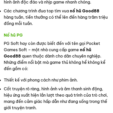
hình ảnh độc đáo và nhịp game nhanh chóng.
Các chương trình đua top tìm vua
nổ hũ Good88
hàng tuần, tiền thưởng có thể lên đến hàng trăm triệu
đồng mỗi tuần.
Nổ hũ PG
PG Soft hay còn được biết đến với tên gọi Pocket
Games Soft – một nhà cung cấp game
nổ hũ
Good88
quen thuộc dành cho dân chuyên nghiệp.
Những điểm nổi bật mà game thủ không hể không kể
đến gồm có:
Thiết kế với phong cách như phim ảnh.
Cốt truyện rõ ràng, hình ảnh và âm thanh sinh động,
hiệu ứng xuất hiện lần lượt theo quá trình của trò chơi,
mang đến cảm giác hấp dẫn như đang sống trong thế
giới truyện tranh.