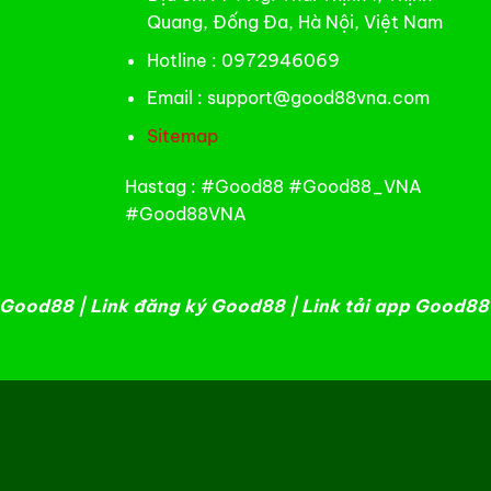
Quang, Đống Đa, Hà Nội, Việt Nam
Hotline : 0972946069
Email :
support@good88vna.com
Sitemap
Hastag : #Good88 #Good88_VNA
#Good88VNA
Good88 | Link đăng ký Good88 | Link tải app Good88