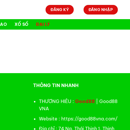
ĐĂNG KÝ
ĐĂNG NHẬP
HAO
XỔ SỐ
ĐẠI LÝ
THÔNG TIN NHANH
THƯƠNG HIÊU :
Good88
| Good88
VNA
Website : https://good88vna.com/
Địa chỉ : 74 Ng. Thái Thịnh 1, Thịnh