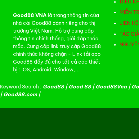
ĐIỀU K
MIỄN T
Good88 VNA
là trang thông tin của
LIÊN HỆ
nhà cái Good88 dành riêng cho thị
trường Việt Nam. Hỗ trợ cung cấp
TÁC GI
thông tin chính thống, giải đáp thắc
NGUYÊN
mắc. Cung cấp link truy cập Good88
chính thức không chặn - Link tải app
Good88 đầy đủ cho tất cả các thiết
bị : IOS, Android, Window,...
Keyword Search :
Good88 | Good 88 | Good88Vna | Goo
| Good88.com |